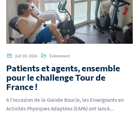
0, 2026
Événement
Juil 29
ents et agents, ensemble
Félic
 le challenge Tour de
diplô
ce !
Bugey
sion de la Grande Boucle, les Enseignants en
42 infirmi
s Physiques Adaptées (EAPA) ont lancé…
diplômé.e.