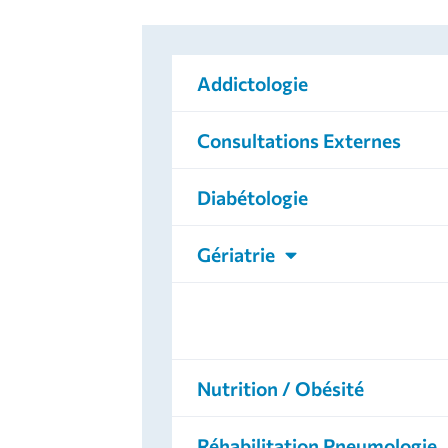
Addictologie
Consultations Externes
Diabétologie
Gériatrie
Médecine Physique et de
Réadaptation
Nutrition / Obésité
Réhabilitation Pneumologie