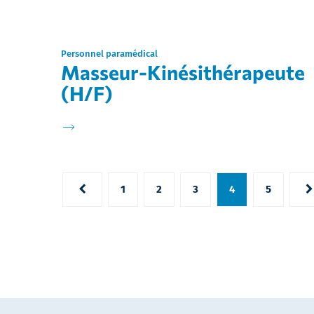
Personnel paramédical
Masseur-Kinésithérapeute
(H/F)
1
2
3
4
5